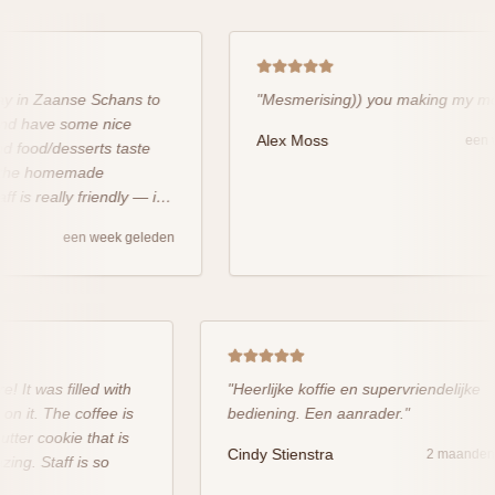
 in Zaanse Schans to
"
Mesmerising)) you making my moo
 have some nice
Alex Moss
een we
food/desserts taste
he homemade
is really friendly — it
 walk.
"
een week geleden
ere! It was filled with
"
Heerlijke koffie en supervriendelijk
ut on it. The coffee is
bediening. Een aanrader.
"
 butter cookie that is
Cindy Stienstra
2 maand
mazing. Staff is so